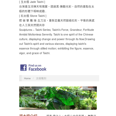
[ 玉太極 Jade Taichi ]
台灣墨玉淬煉天地瑰寶，透過黑-舞動光彩，自然的墨點在太
極的形體下相映成趣..
[ 石太極 Stone Taichi ]
劈 破 擊 雕 琢-五刀法，重新定義天然脈絡石形，平衡的美感
在人工與天然間共存
Sculptures – Taichi Series; Taichi’s Force, Grandeur, Fortitude
Amidst Motionless Serenity. Taichi is one spirit of the Chinese
culture, displaying change and power through its flow.Drawing
out Taichi’s spirit and various stances, displaying taichi’s
essence through stilled motion; exhibiting the figure, essence,
vigor, and grace of Taichi.
Home
/
太極雕刻
品牌故事
禪太極介紹
禪者 佛之心，太極心中自有道。 舞動正