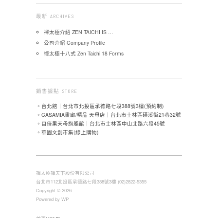
最新 ARCHIVES
禪太極介紹 ZEN TAICHI IS …
公司介紹 Company Profile
禪太極十八式 Zen Taichi 18 Forms
銷售據點 STORE
。台北館｜台北市北投區承德路七段388號3樓(預約制)
。CASAMIA畫廊/精品 天母店｜台北市士林區磺溪街21巷32號
。目倍果天母旗艦館｜台北市士林區中山北路六段45號
。華園文創市集(線上購物)
禪太極禪天下股份有限公司
台北市112北投區承德路七段388號3樓 (02)2822-5355
Copyright © 2026
Powered by WP