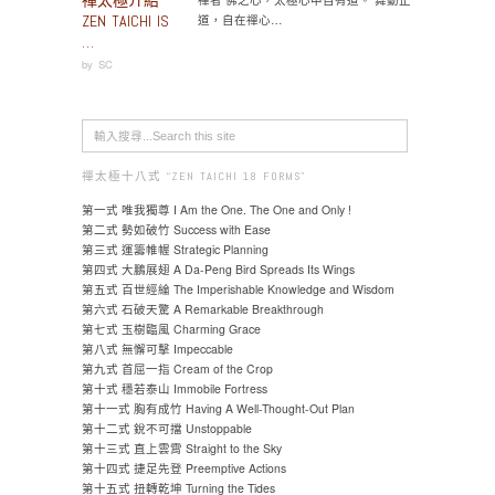
ZEN TAICHI IS
道，自在禪心…
…
by
SC
禪太極十八式 “ZEN TAICHI 18 FORMS"
第一式 唯我獨尊 I Am the One. The One and Only !
第二式 勢如破竹 Success with Ease
第三式 運籌帷幄 Strategic Planning
第四式 大鵬展翅 A Da-Peng Bird Spreads Its Wings
第五式 百世經綸 The Imperishable Knowledge and Wisdom
第六式 石破天驚 A Remarkable Breakthrough
第七式 玉樹臨風 Charming Grace
第八式 無懈可擊 Impeccable
第九式 首屈一指 Cream of the Crop
第十式 穩若泰山 Immobile Fortress
第十一式 胸有成竹 Having A Well-Thought-Out Plan
第十二式 銳不可擋 Unstoppable
第十三式 直上雲霄 Straight to the Sky
第十四式 捷足先登 Preemptive Actions
第十五式 扭轉乾坤 Turning the Tides