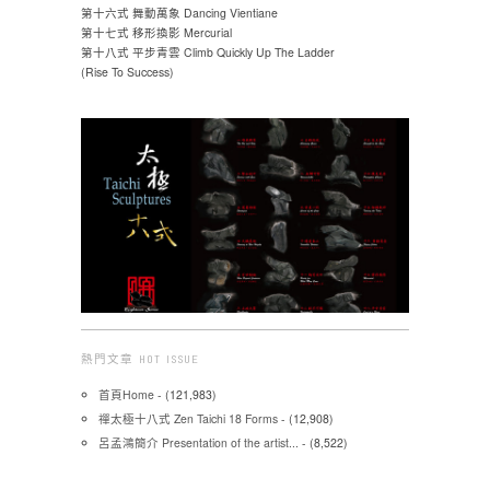
第十六式 舞動萬象 Dancing Vientiane
第十七式 移形換影 Mercurial
第十八式 平步青雲 Climb Quickly Up The Ladder
(Rise To Success)
熱門文章 HOT ISSUE
首頁Home
- (121,983)
禪太極十八式 Zen Taichi 18 Forms
- (12,908)
呂孟鴻簡介 Presentation of the artist...
- (8,522)