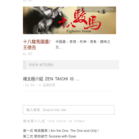
十八藝Art Deco
,
王德亮
十八駿馬國畫/
中國畫 – 意境、形神、意象、趣味之
王德亮
交…
by
SC
more articles
禪太極介紹 ZEN TAICHI IS …
/ by
SC
/ in
品牌故事
禪太極十八式 “ZEN TAICHI 18 FORMS"
第一式 唯我獨尊 I Am the One. The One and Only !
第二式 勢如破竹 Success with Ease