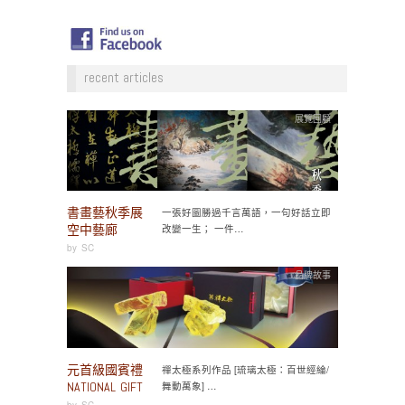
recent articles
展覽回顧
書畫藝秋季展
一張好圖勝過千言萬語，一句好話立即
空中藝廊
改變一生； 一件…
by
SC
品牌故事
元首級國賓禮
禪太極系列作品 [琉璃太極：百世經綸/
NATIONAL GIFT
舞動萬象] …
by
SC