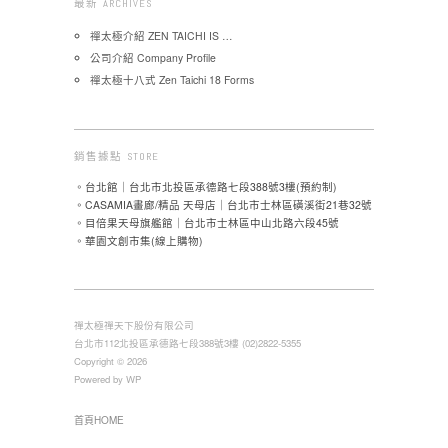
最新 ARCHIVES
禪太極介紹 ZEN TAICHI IS …
公司介紹 Company Profile
禪太極十八式 Zen Taichi 18 Forms
銷售據點 STORE
。台北館｜台北市北投區承德路七段388號3樓(預約制)
。CASAMIA畫廊/精品 天母店｜台北市士林區磺溪街21巷32號
。目倍果天母旗艦館｜台北市士林區中山北路六段45號
。華園文創市集(線上購物)
禪太極禪天下股份有限公司
台北市112北投區承德路七段388號3樓 (02)2822-5355
Copyright © 2026
Powered by WP
首頁HOME