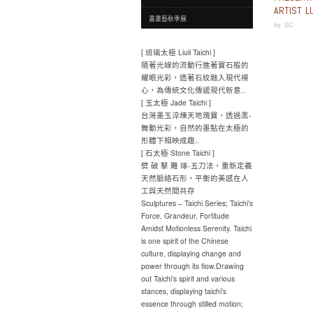
ARTIST L
書畫藝秋季展
by
SC
[ 琉璃太極 Liuli Taichi ]
隨著光線的流動行進著寶石般的
耀眼光彩，透著石紋融入現代禪
心，為傳統文化傳遞現代新意..
[ 玉太極 Jade Taichi ]
台灣墨玉淬煉天地瑰寶，透過黑-
舞動光彩，自然的墨點在太極的
形體下相映成趣..
[ 石太極 Stone Taichi ]
劈 破 擊 雕 琢-五刀法，重新定義
天然脈絡石形，平衡的美感在人
工與天然間共存
Sculptures – Taichi Series; Taichi’s
Force, Grandeur, Fortitude
Amidst Motionless Serenity. Taichi
is one spirit of the Chinese
culture, displaying change and
power through its flow.Drawing
out Taichi’s spirit and various
stances, displaying taichi’s
essence through stilled motion;