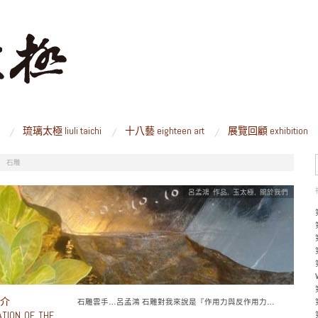
琉璃太極 liuli taichi
十八藝 eighteen art
展覽回顧 exhibition
/
石雕
呂孟鴻 作品
,
玉太極
,
關於我們
介
石雕雲手…呂孟鴻 石雕對我來說是『作用力與反作用力…
TION OF THE