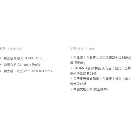
最新 ARCHIVES
銷售據點 STORE
。台北館｜台北市北投區承德路七段388號
禪太極介紹 ZEN TAICHI IS …
樓(預約制)
公司介紹 Company Profile
。CASAMIA畫廊/精品 天母店｜台北市士林
禪太極十八式 Zen Taichi 18 Forms
區磺溪街21巷32號
。目倍果天母旗艦館｜台北市士林區中山
路六段45號
。華園文創市集(線上購物)