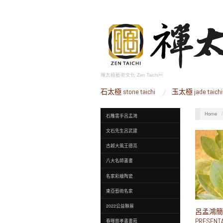
禪太極藝術文化 Zen Taichi
石太極 stone taichi
玉太極 jade taichi
Home
石雕雲手呂孟鴻
文石先生呂武建
古越大風王德亮
八大名師書畫
名家彩繪陶瓷
東亞藝術名家
2022公益聯展
呂孟鴻簡
PRESENTA
春暉慈孝書畫苑