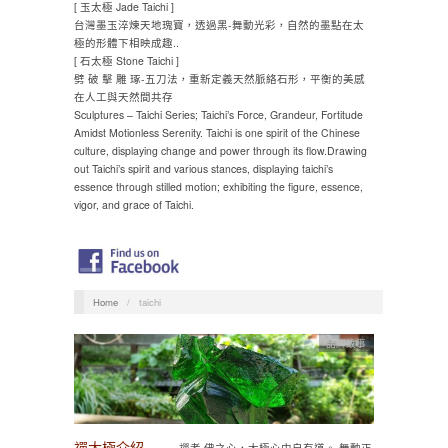
[ 玉太極 Jade Taichi ]
台灣墨玉淬煉天地瑰寶，透過黑-舞動光彩，自然的墨點在太
極的形體下相映成趣..
[ 石太極 Stone Taichi ]
劈 破 擊 雕 琢-五刀法，重新定義天然脈絡石形，平衡的美感
在人工與天然間共存
Sculptures – Taichi Series; Taichi’s Force, Grandeur, Fortitude
Amidst Motionless Serenity. Taichi is one spirit of the Chinese
culture, displaying change and power through its flow.Drawing
out Taichi’s spirit and various stances, displaying taichi’s
essence through stilled motion; exhibiting the figure, essence,
vigor, and grace of Taichi.
Home
/
taichi
品牌故事
禪太極介紹
禪者 佛之心，太極心中自有道。 舞動正