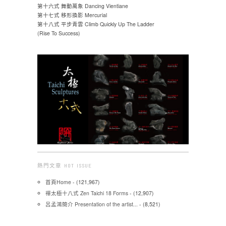
第十六式 舞動萬象 Dancing Vientiane
第十七式 移形換影 Mercurial
第十八式 平步青雲 Climb Quickly Up The Ladder
(Rise To Success)
熱門文章 HOT ISSUE
首頁Home
- (121,967)
禪太極十八式 Zen Taichi 18 Forms
- (12,907)
呂孟鴻簡介 Presentation of the artist...
- (8,521)