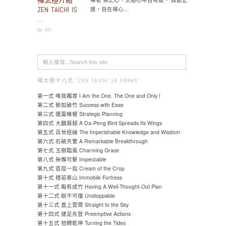
ZEN TAICHI IS
道，自在禪心…
…
by
SC
禪太極十八式 “ZEN TAICHI 18 FORMS"
第一式 唯我獨尊 I Am the One. The One and Only !
第二式 勢如破竹 Success with Ease
第三式 運籌帷幄 Strategic Planning
第四式 大鵬展翅 A Da-Peng Bird Spreads Its Wings
第五式 百世經綸 The Imperishable Knowledge and Wisdom
第六式 石破天驚 A Remarkable Breakthrough
第七式 玉樹臨風 Charming Grace
第八式 無懈可擊 Impeccable
第九式 首屈一指 Cream of the Crop
第十式 穩若泰山 Immobile Fortress
第十一式 胸有成竹 Having A Well-Thought-Out Plan
第十二式 銳不可擋 Unstoppable
第十三式 直上雲霄 Straight to the Sky
第十四式 捷足先登 Preemptive Actions
第十五式 扭轉乾坤 Turning the Tides