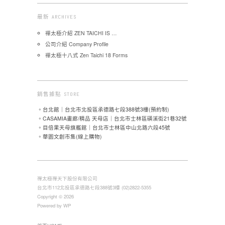
最新 ARCHIVES
禪太極介紹 ZEN TAICHI IS …
公司介紹 Company Profile
禪太極十八式 Zen Taichi 18 Forms
銷售據點 STORE
。台北館｜台北市北投區承德路七段388號3樓(預約制)
。CASAMIA畫廊/精品 天母店｜台北市士林區磺溪街21巷32號
。目倍果天母旗艦館｜台北市士林區中山北路六段45號
。華園文創市集(線上購物)
禪太極禪天下股份有限公司
台北市112北投區承德路七段388號3樓 (02)2822-5355
Copyright © 2026
Powered by WP