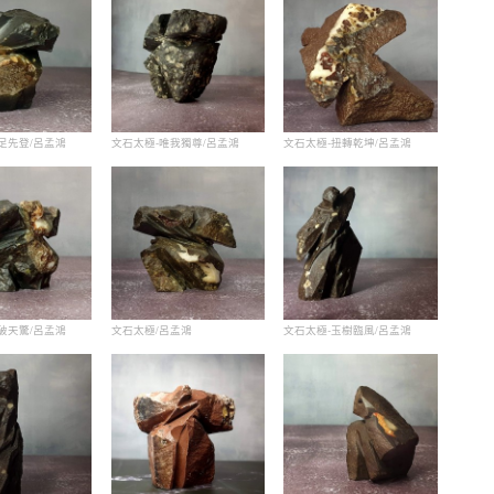
足先登/呂孟鴻
文石太極-唯我獨尊/呂孟鴻
文石太極-扭轉乾坤/呂孟鴻
破天驚/呂孟鴻
文石太極/呂孟鴻
文石太極-玉樹臨風/呂孟鴻