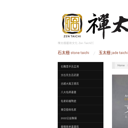
禪太極藝術文化 Zen Taichi
石太極 stone taichi
玉太極 jade taichi
Home
石雕雲手呂孟鴻
文石先生呂武建
古越大風王德亮
八大名師書畫
名家彩繪陶瓷
東亞藝術名家
2022公益聯展
春暉慈孝書畫苑