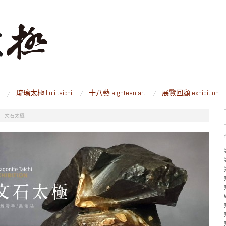
琉璃太極 liuli taichi
十八藝 eighteen art
展覽回顧 exhibition
/
文石太極