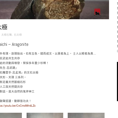
太極
n
太極石雕
,
石太極
ichi – Aragonite
外有璞，剖璞始出。石有五色，錯而成文，以黃者為上。 士人以眼者為貴…
玄武岩共生共存
岩的流動與噴發，
禁採多年量少珍稀！
先生-呂武建」
石雕雲手-呂孟鴻」的文石太極
天形、天璞 三系列，
新定義天然脈絡石形
人工與天然間共存
對話，是大自然的鬼斧神工
鼓聲迴盪，動靜皆功夫！
tps://youtu.be/CvCmdWrdLZc