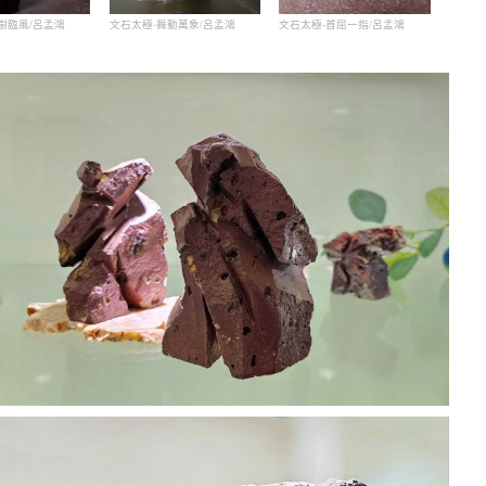
樹臨風/呂孟鴻
文石太極-舞動萬象/呂孟鴻
文石太極-首屈一指/呂孟鴻