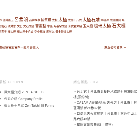
呂孟鴻
太極
太極石雕
國賓禮
師
台灣墨玉
品牌故事
太极
太極十八式
太極禪
太極雕刻
媒
石太極
琉璃太極
書畫藝
玉太極
彩雲石
收藏家
文石
文石太極
水墨
海基會太極
玄武岩太極
雕雲手
禪太極
禪太極十八式
空中藝廊
馬英九
黃金琉璃太極
漢書藝協會創會四十週年書畫大
東亞藝術名家 →
最新 ARCHIVES
銷售據點 STORE
。台北館｜台北市北投區承德路七段388號
禪太極介紹 ZEN TAICHI IS …
樓(預約制)
公司介紹 Company Profile
。CASAMIA畫廊/精品 天母店｜台北市士林
禪太極十八式 Zen Taichi 18 Forms
區磺溪街21巷32號
。目倍果天母旗艦館｜台北市士林區中山
路六段45號
。華園文創市集(線上購物)