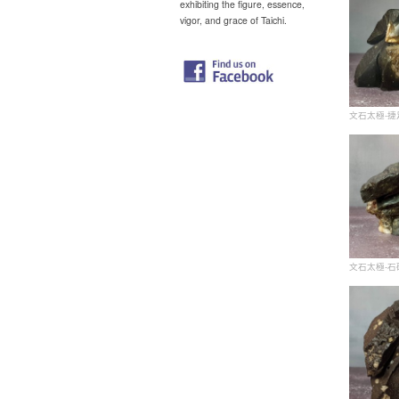
exhibiting the figure, essence,
vigor, and grace of Taichi.
文石太極-捷
文石太極-石