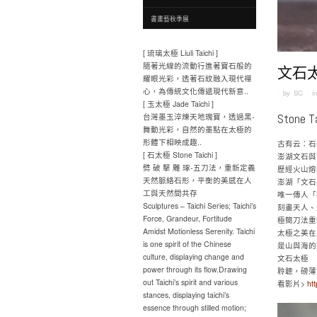
書畫藝秋季展
[ 琉璃太極 Liuli Taichi ]
隨著光線的流動行進著寶石般的
文石
耀眼光彩，透著石紋融入現代禪
心，為傳統文化傳遞現代新意..
· by
SC
· i
[ 玉太極 Jade Taichi ]
Stone Ta
台灣墨玉淬煉天地瑰寶，透過黑-
舞動光彩，自然的墨點在太極的
形體下相映成趣..
古有云：石
[ 石太極 Stone Taichi ]
澎湖文石與
劈 破 擊 雕 琢-五刀法，重新定義
歷經火山熔
天然脈絡石形，平衡的美感在人
澎湖「文石
工與天然間共存
唯一傳人「
Sculptures – Taichi Series; Taichi’s
刻畫天人、
Force, Grandeur, Fortitude
極簡刀法重
Amidst Motionless Serenity. Taichi
太極之美在
is one spirit of the Chinese
是山與海的
culture, displaying change and
文石太極
power through its flow.Drawing
聆聼，磅薄
out Taichi’s spirit and various
看影片>
ht
stances, displaying taichi’s
essence through stilled motion;