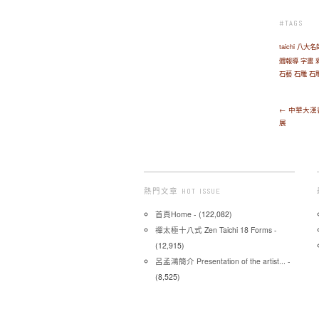
#TAGS
taichi
八大名
體報導
字畫
石藝
石雕
石
← 中華大
展
熱門文章 HOT ISSUE
首頁Home
- (122,082)
禪太極十八式 Zen Taichi 18 Forms
-
(12,915)
呂孟鴻簡介 Presentation of the artist...
-
(8,525)